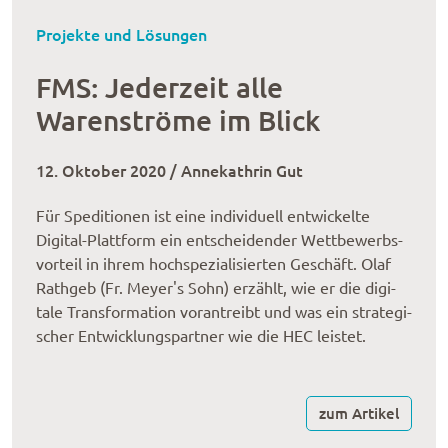
Projekte und Lösungen
FMS: Jederzeit alle
Warenströme im Blick
12. Oktober 2020 / Annekathrin Gut
Für Spedi­tio­nen ist eine individuell entwickelte
Digital-Platt­form ein entschei­den­der Wett­be­werbs­
vor­teil in ihrem hochspezialisierten Geschäft. Olaf
Rathgeb (Fr. Meyer's Sohn) erzählt, wie er die digi­
tale Trans­for­ma­tion voran­treibt und was ein stra­te­gi­
scher Entwicklungspart­ner wie die HEC leistet.
zum Artikel