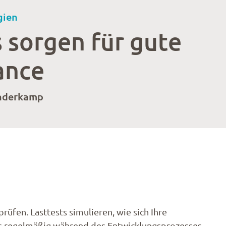
gien
s sorgen für gute
ance
Linderkamp
rüfen. Lasttests simulieren, wie sich Ihre
sts regelmäßig während des Entwicklungsprozesses