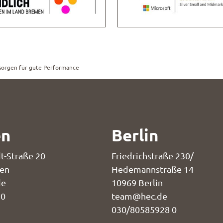
 sorgen für gute Performance
en
Berlin
t-Straße 20
Friedrichstraße 230/
en
Hedemannstraße 14
de
10969 Berlin
 0
team@hec.de
030/80585928 0